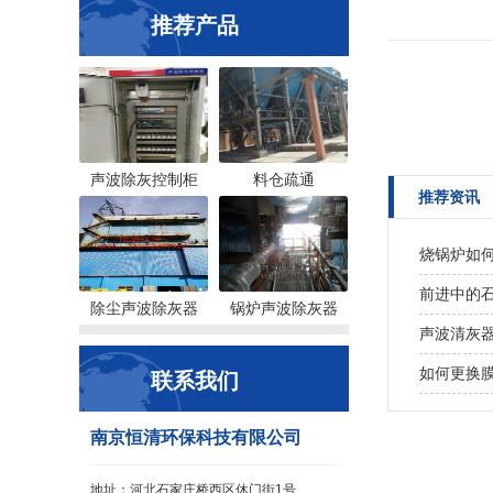
推荐产品
声波除灰控制柜
料仓疏通
推荐资讯
烧锅炉如
前进中的
除尘声波除灰器
锅炉声波除灰器
声波清灰器
如何更换
联系我们
南京恒清环保科技有限公司
地址：河北石家庄桥西区休门街1号